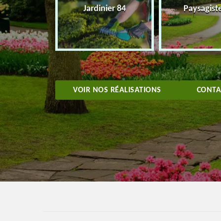
eur 84
Jardinier 84
Paysagist
VOIR NOS RÉALISATIONS
CONTA