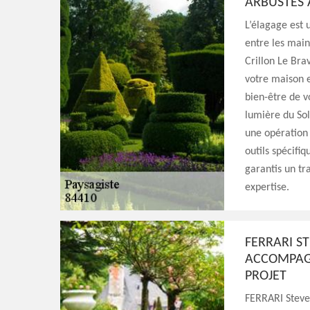
ARBUSTES 
L’élagage est 
entre les main
Crillon Le Bra
votre maison e
bien-être de v
lumière du Sol
une opération 
outils spécifiq
garantis un tr
expertise.
FERRARI S
ACCOMPAGN
PROJET
FERRARI Steve