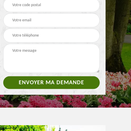
Pose de clôture et
4
Etêtage 84
grillage 84