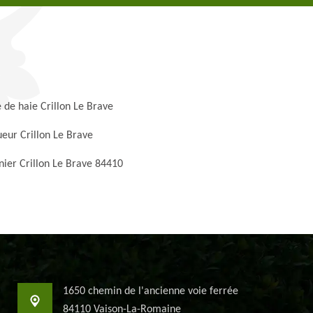
e de haie Crillon Le Brave
eur Crillon Le Brave
nier Crillon Le Brave 84410
1650 chemin de l'ancienne voie ferrée
84110 Vaison-La-Romaine