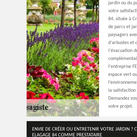
jardin ou du p
votre satisfac
84, située à C
de parcs et jar
paysagers avec
d'arbustes et 
l'évacuation d
complémentaire
l'entreprise F
espace vert ou
l’environneme
la satisfactio
Demandez vos d
votre projet.
ENVIE DE CRÉER OU ENTRETENIR VOTRE JARDIN ? C
ELAGAGE 84 COMME PRESTATAIRE