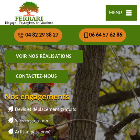
MENU
04 82 29 38 27
06 64 57 62 86
VOIR NOS RÉALISATIONS
CONTACTEZ-NOUS
Nos engagements
Devis et déplacement gratuits
Sans engagement
Artisan passionné