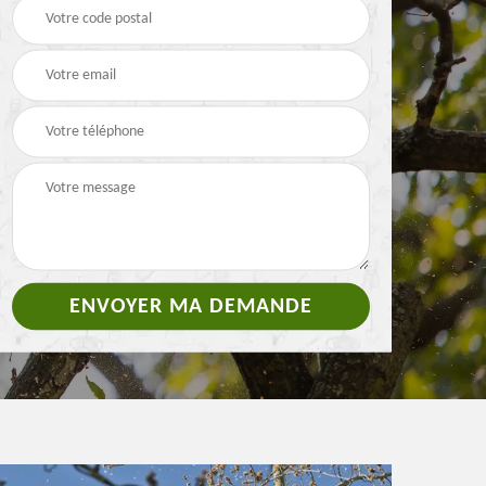
Pose de clôture et
4
Etêtage 84
grillage 84