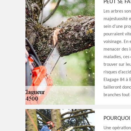
PEUT SE FA
Les arbres sont
majestuosité e
sein d’une prop
pourraient vit
voisinage. En 
menacer des in
maladies, ces 
trouver sur le
risques d’acci
Elagage 84 à B
tailleront don
branches tout 
POURQUOI 
Une opération 