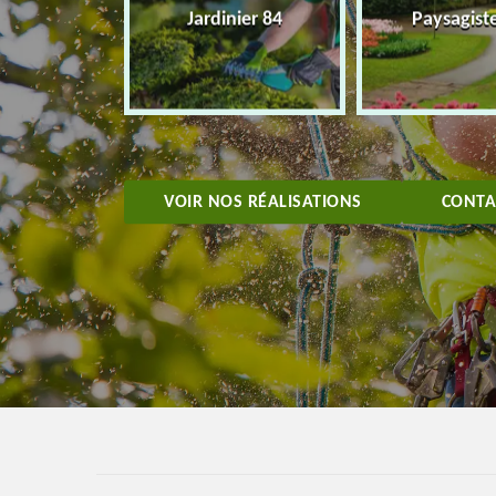
eur 84
Jardinier 84
Paysagist
VOIR NOS RÉALISATIONS
CONTA