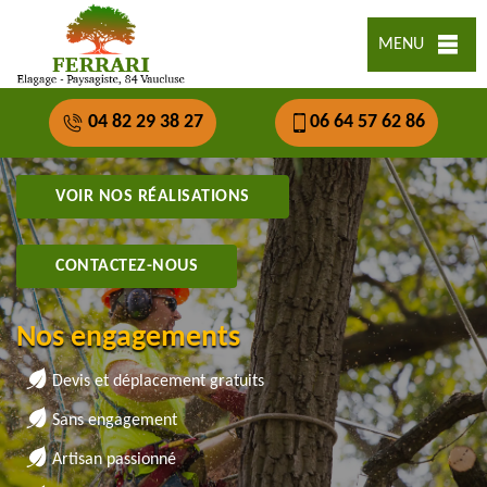
MENU
04 82 29 38 27
06 64 57 62 86
VOIR NOS RÉALISATIONS
CONTACTEZ-NOUS
Nos engagements
Devis et déplacement gratuits
Sans engagement
Artisan passionné