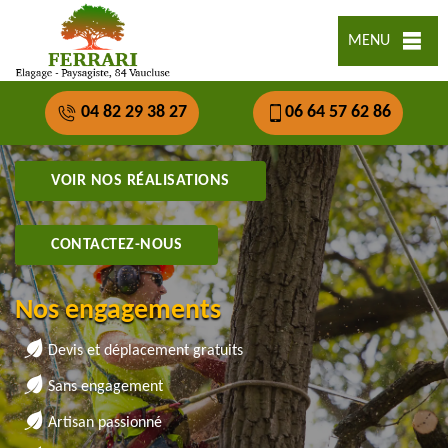
MENU
04 82 29 38 27
06 64 57 62 86
VOIR NOS RÉALISATIONS
CONTACTEZ-NOUS
Nos engagements
Devis et déplacement gratuits
Sans engagement
Artisan passionné