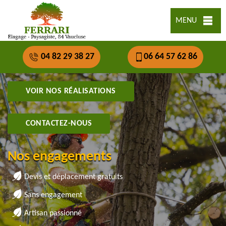
MENU
04 82 29 38 27
06 64 57 62 86
VOIR NOS RÉALISATIONS
CONTACTEZ-NOUS
Nos engagements
Devis et déplacement gratuits
Sans engagement
Artisan passionné