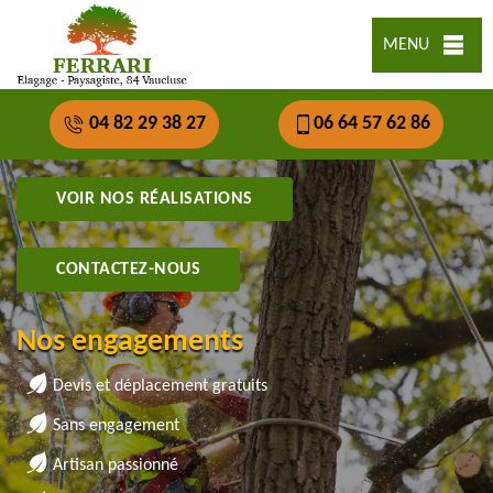
MENU
04 82 29 38 27
06 64 57 62 86
VOIR NOS RÉALISATIONS
CONTACTEZ-NOUS
Nos engagements
Devis et déplacement gratuits
Sans engagement
Artisan passionné